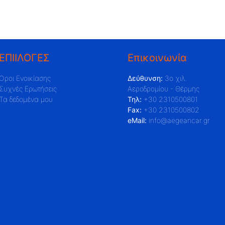
ΕΠΙΙΛΟΓΕΣ
Επικοινωνία
Όροι Ενοικίασης
Δεύθυνση:
3ο χιλ.
Συχνές Ερωτήσεις
Αεροδρομίου - Θέρμης
Τα δεδομένα μου
Τηλ:
+30 2310500801
Fax:
+30 2310500802
eMail:
info@aegeancar.gr