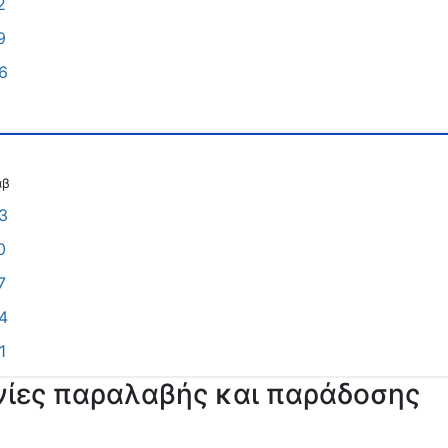
2
9
6
αβ
3
0
7
4
1
νίες παραλαβής και παράδοσης