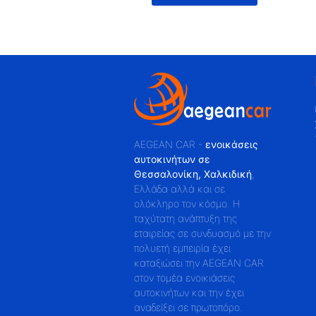
AEGEAN CAR -
ενοικάσεις
αυτοκινήτων σε
Θεσσαλονίκη, Χαλκιδική
,
Ελλάδα αλλά και σε
ολόκληρο τον κόσμο. Η
ταχύτατη ανάπτυξη της
εταιρείας σε συνδυασμό με την
πολυετή εμπειρία έχει
καταξιώσει την AEGEAN CAR
στον τομέα ενοικιάσεις
αυτοκινήτων και την έχει
αναδείξει σε πρωτοπόρο.