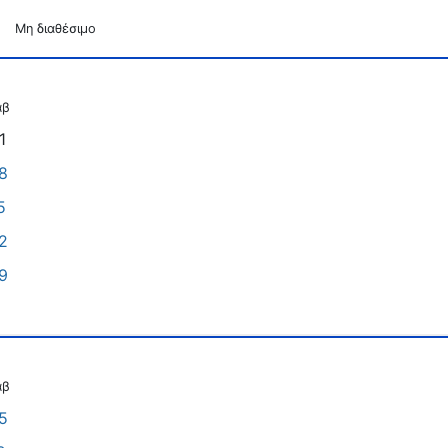
Μη διαθέσιμο
αβ
1
8
5
2
9
αβ
5