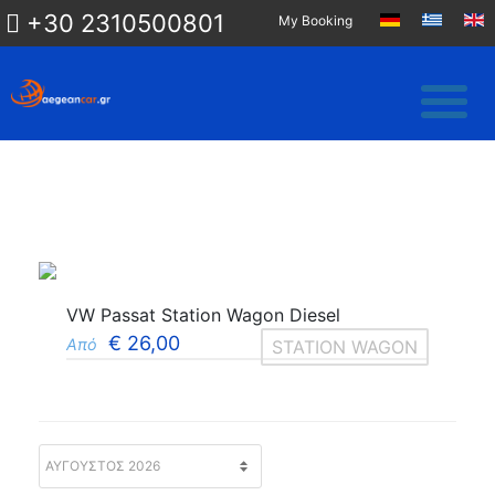
+30 2310500801
My Booking
VW Passat Station Wagon Diesel
€
26,00
Από
STATION WAGON