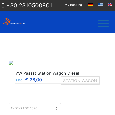
+30 2310500801
My Booking
VW Passat Station Wagon Diesel
€
26,00
Από
STATION WAGON